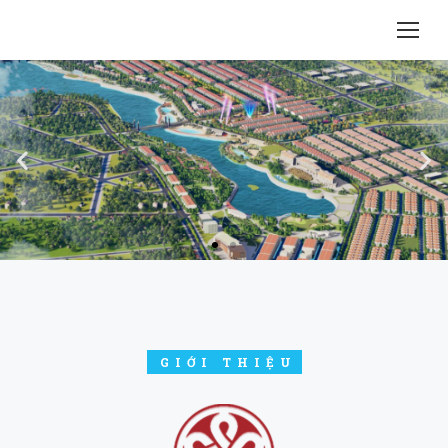
Công ty Cổ phần Phúc An Khang
Bình Phước
GIỚI THIỆU