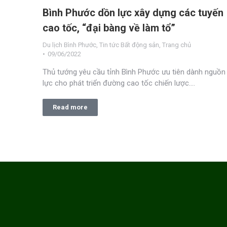
Bình Phước dồn lực xây dựng các tuyến
cao tốc, “đại bàng về làm tổ”
Du lịch Bình Phước
,
Tin tức Bất động sản
,
Trang chủ
09/06/2022
Thủ tướng yêu cầu tỉnh Bình Phước ưu tiên dành nguồn
lực cho phát triển đường cao tốc chiến lược.…
Read more