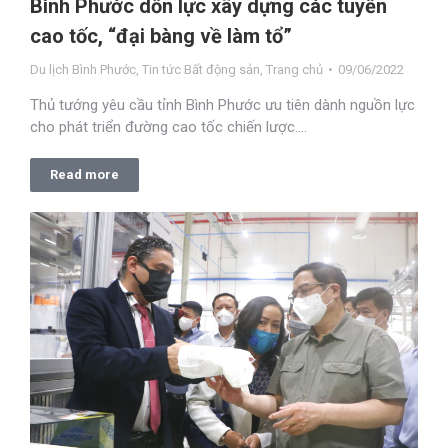
Bình Phước dồn lực xây dựng các tuyến
cao tốc, “đại bàng về làm tổ”
Du lịch Bình Phước
,
Tin tức Bất động sản
,
Trang chủ
09/06/2022
Thủ tướng yêu cầu tỉnh Bình Phước ưu tiên dành nguồn lực
cho phát triển đường cao tốc chiến lược.…
Read more