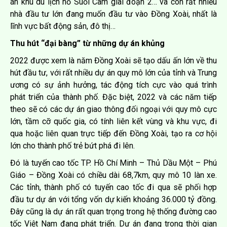
án khu du lịch hồ Suối Cam giai đoạn 2… và còn rất nhiều
nhà đầu tư lớn đang muốn đầu tư vào Đồng Xoài, nhất là
lĩnh vực bất động sản, đô thị…
Thu hút “đại bàng” từ những dự án khủng
2022 được xem là năm Đồng Xoài sẽ tạo dấu ấn lớn về thu
hút đầu tư, với rất nhiều dự án quy mô lớn của tỉnh và Trung
ương có sự ảnh hưởng, tác động tích cực vào quá trình
phát triển của thành phố. Đặc biệt, 2022 và các năm tiếp
theo sẽ có các dự án giao thông đối ngoại với quy mô cực
lớn, tầm cỡ quốc gia, có tính liên kết vùng và khu vực, đi
qua hoặc liên quan trực tiếp đến Đồng Xoài, tạo ra cơ hội
lớn cho thành phố trẻ bứt phá đi lên.
Đó là tuyến cao tốc TP. Hồ Chí Minh – Thủ Dầu Một – Phú
Giáo – Đồng Xoài có chiều dài 68,7km, quy mô 10 làn xe.
Các tỉnh, thành phố có tuyến cao tốc đi qua sẽ phối hợp
đầu tư dự án với tổng vốn dự kiến khoảng 36.000 tỷ đồng.
Đây cũng là dự án rất quan trọng trong hệ thống đường cao
tốc Việt Nam đang phát triển. Dự án đang trong thời gian