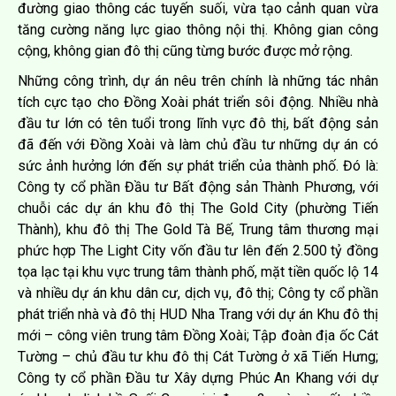
đường giao thông các tuyến suối, vừa tạo cảnh quan vừa
tăng cường năng lực giao thông nội thị. Không gian công
cộng, không gian đô thị cũng từng bước được mở rộng.
Những công trình, dự án nêu trên chính là những tác nhân
tích cực tạo cho Đồng Xoài phát triển sôi động. Nhiều nhà
đầu tư lớn có tên tuổi trong lĩnh vực đô thị, bất động sản
đã đến với Đồng Xoài và làm chủ đầu tư những dự án có
sức ảnh hưởng lớn đến sự phát triển của thành phố. Đó là:
Công ty cổ phần Đầu tư Bất động sản Thành Phương, với
chuỗi các dự án khu đô thị The Gold City (phường Tiến
Thành), khu đô thị The Gold Tà Bế, Trung tâm thương mại
phức hợp The Light City vốn đầu tư lên đến 2.500 tỷ đồng
tọa lạc tại khu vực trung tâm thành phố, mặt tiền quốc lộ 14
và nhiều dự án khu dân cư, dịch vụ, đô thị; Công ty cổ phần
phát triển nhà và đô thị HUD Nha Trang với dự án Khu đô thị
mới – công viên trung tâm Đồng Xoài; Tập đoàn địa ốc Cát
Tường – chủ đầu tư khu đô thị Cát Tường ở xã Tiến Hưng;
Công ty cổ phần Đầu tư Xây dựng Phúc An Khang với dự