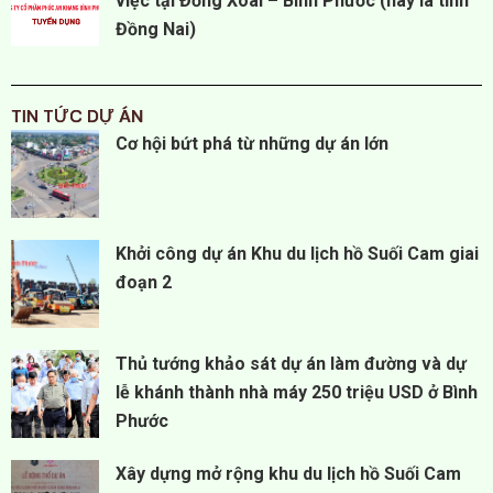
việc tại Đồng Xoài – Bình Phước (nay là tỉnh
Đồng Nai)
TIN TỨC DỰ ÁN
TIN TỨC DỰ ÁN
TIN TỨC DỰ ÁN
TIN TỨC DỰ ÁN
TIN TỨC DỰ ÁN
TIN TỨC DỰ ÁN
TIN TỨC DỰ ÁN
TIN TỨC DỰ ÁN
Cơ hội bứt phá từ những dự án lớn
Khởi công dự án Khu du lịch hồ Suối Cam giai
đoạn 2
Thủ tướng khảo sát dự án làm đường và dự
lễ khánh thành nhà máy 250 triệu USD ở Bình
Phước
Xây dựng mở rộng khu du lịch hồ Suối Cam