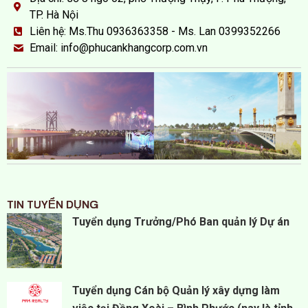
TP. Hà Nội
Liên hệ: Ms.Thu 0936363358 - Ms. Lan 0399352266
Email: info@phucankhangcorp.com.vn
TIN TUYỂN DỤNG
TIN TUYỂN DỤNG
TIN TUYỂN DỤNG
TIN TUYỂN DỤNG
TIN TUYỂN DỤNG
TIN TUYỂN DỤNG
TIN TUYỂN DỤNG
TIN TUYỂN DỤNG
Tuyển dụng Trưởng/Phó Ban quản lý Dự án
Tuyển dụng Cán bộ Quản lý xây dựng làm