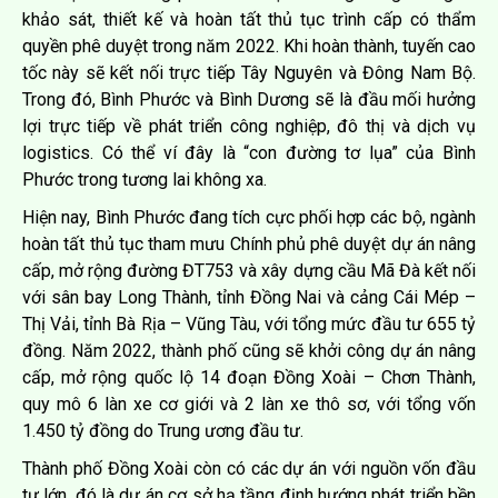
khảo sát, thiết kế và hoàn tất thủ tục trình cấp có thẩm
quyền phê duyệt trong năm 2022. Khi hoàn thành, tuyến cao
tốc này sẽ kết nối trực tiếp Tây Nguyên và Đông Nam Bộ.
Trong đó, Bình Phước và Bình Dương sẽ là đầu mối hưởng
lợi trực tiếp về phát triển công nghiệp, đô thị và dịch vụ
logistics. Có thể ví đây là “con đường tơ lụa” của Bình
Phước trong tương lai không xa.
Hiện nay, Bình Phước đang tích cực phối hợp các bộ, ngành
hoàn tất thủ tục tham mưu Chính phủ phê duyệt dự án nâng
cấp, mở rộng đường ĐT753 và xây dựng cầu Mã Đà kết nối
với sân bay Long Thành, tỉnh Đồng Nai và cảng Cái Mép –
Thị Vải, tỉnh Bà Rịa – Vũng Tàu, với tổng mức đầu tư 655 tỷ
đồng. Năm 2022, thành phố cũng sẽ khởi công dự án nâng
cấp, mở rộng quốc lộ 14 đoạn Đồng Xoài – Chơn Thành,
quy mô 6 làn xe cơ giới và 2 làn xe thô sơ, với tổng vốn
1.450 tỷ đồng do Trung ương đầu tư.
Thành phố Đồng Xoài còn có các dự án với nguồn vốn đầu
tư lớn, đó là dự án cơ sở hạ tầng định hướng phát triển bền